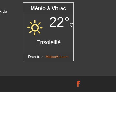
Météo à Vitrac
R du
22°
C
Ensoleillé
Data from
MeteoArt.com