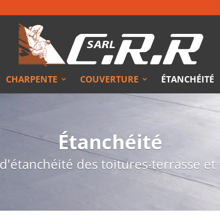
CHARPENTE
COUVERTURE
ÉTANCHÉITÉ
Étanchéité
d'étanchéité des toitures-terrasse et t