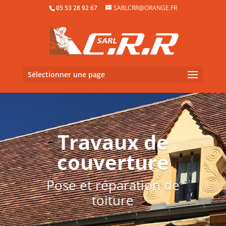
05 53 28 92 67
SARLCRR@ORANGE.FR
Sélectionner une page
Travaux de
couverture
Pose et réparation de
toiture